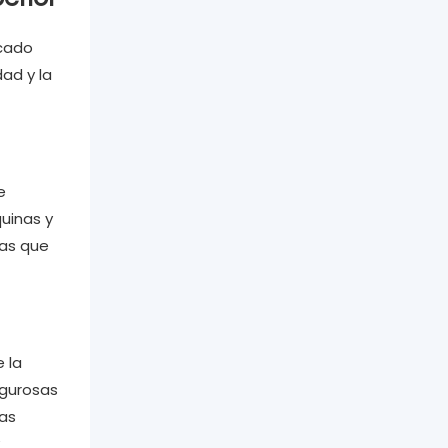
rcado
ad y la
e
uinas y
ras que
 la
igurosas
las