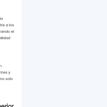
la
te a los
zando el
ilidad
n
ntes y
 no solo
erior