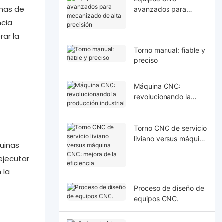
inas de
avanzados para
mecanizado de alta
ncia
precisión
rar la
Torno manual: fiable y
preciso
Máquina CNC:
revolucionando la
producción industrial
Torno CNC de servicio
liviano versus máquina
uinas
CNC: mejora de la
ejecutar
eficiencia
 la
Proceso de diseño de
equipos CNC.