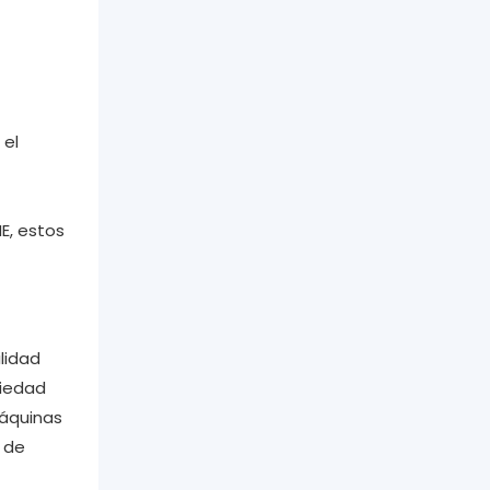
 el
E, estos
lidad
riedad
máquinas
 de