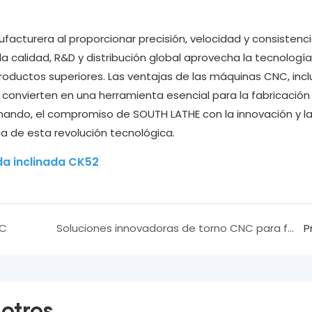
acturera al proporcionar precisión, velocidad y consistenc
a calidad, R&D y distribución global aprovecha la tecnologí
productos superiores. Las ventajas de las máquinas CNC, incl
las convierten en una herramienta esencial para la fabricación
nando, el compromiso de SOUTH LATHE con la innovación y l
a de esta revolución tecnológica.
a inclinada CK52
NC
Soluciones innovadoras de torno CNC para fabricación avanzada
P
otros