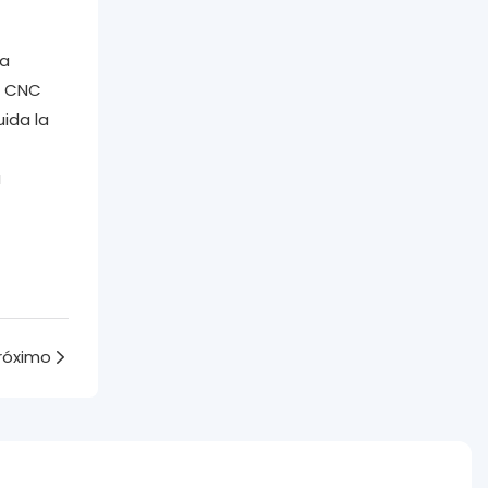
ia
a CNC
uida la
a
róximo