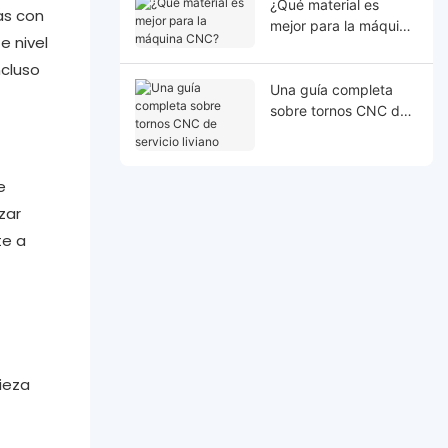
¿Qué material es
as con
mejor para la máquina
e nivel
CNC?
ncluso
Una guía completa
sobre tornos CNC de
servicio liviano
e
zar
te a
ieza