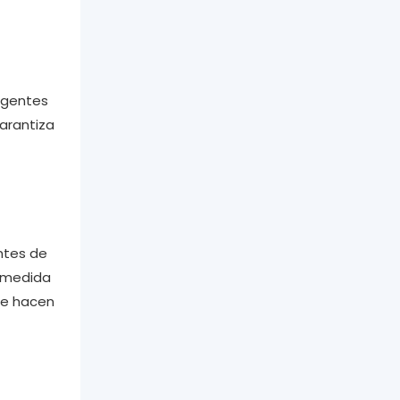
agentes
garantiza
ntes de
a medida
nte hacen