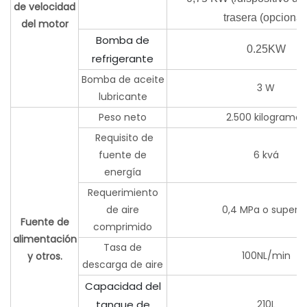
de velocidad
trasera (opcional
del motor
Bomba de
0.25KW
refrigerante
Bomba de aceite
3 W
lubricante
Peso neto
2.500 kilogramos
Requisito de
fuente de
6 kvá
energía
Requerimiento
de aire
0,4 MPa o superio
Fuente de
comprimido
alimentación
Tasa de
100NL/min
y otros.
descarga de aire
Capacidad del
tanque de
210L