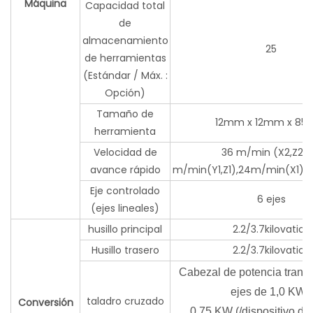
Máquina
Capacidad total
de
almacenamiento
25
de herramientas
(Estándar / Máx. :
Opción)
Tamaño de
12mm x 12mm x 8
herramienta
Velocidad de
36 m/min (X2,Z2),
avance rápido
m/min(Y1,Z1),24m/min(X1),
Eje controlado
6 ejes
(ejes lineales)
husillo principal
2.2/3.7kilovatios
Husillo trasero
2.2/3.7kilovatios
Cabezal de potencia transv
ejes de 1,0 KW),
taladro cruzado
Conversión
0,75 KW (/dispositivo de 