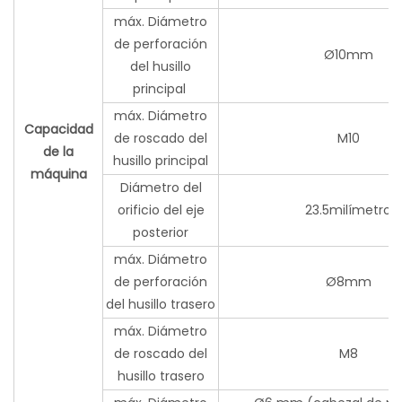
máx. Diámetro
de perforación
Ø10mm
del husillo
principal
máx. Diámetro
Capacidad
de roscado del
M10
de la
husillo principal
máquina
Diámetro del
orificio del eje
23.5milímetro
posterior
máx. Diámetro
de perforación
Ø8mm
del husillo trasero
máx. Diámetro
de roscado del
M8
husillo trasero