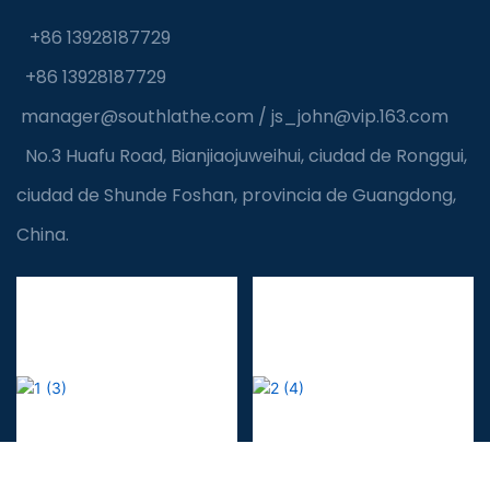
+86 13928187729
+86 13928187729
manager@southlathe.com
/
js_john@vip.163.com
No.3 Huafu Road, Bianjiaojuweihui, ciudad de Ronggui,
ciudad de Shunde Foshan, provincia de Guangdong,
China.