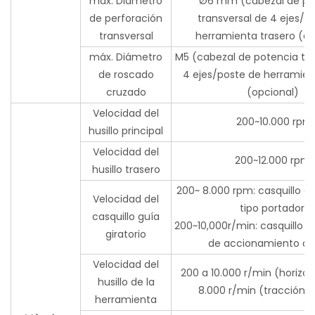
máx. Diámetro
Ø6 mm (cabezal de po
de perforación
transversal de 4 ejes/p
transversal
herramienta trasero (op
máx. Diámetro
M5 (cabezal de potencia tra
de roscado
4 ejes/poste de herramien
cruzado
(opcional)
Velocidad del
200~10.000 rpm
husillo principal
Velocidad del
200~12.000 rpm
husillo trasero
200~ 8.000 rpm: casquillo gu
Velocidad del
tipo portador;
casquillo guía
200~10,000r/min: casquillo gu
giratorio
de accionamiento di
Velocidad del
200 a 10.000 r/min (horizo
husillo de la
8.000 r/min (tracción t
herramienta