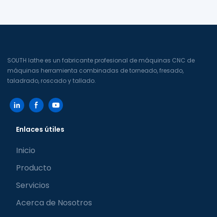
J52-46MYS
J76MY (máquina
herramienta de torreta de
accionamiento directo de
alta velocidad tipo Y
virtual)
SOUTH lathe es un fabricante profesional de máquinas CNC de
máquinas herramienta combinadas de torneado, fresado,
taladrado, roscado y tallado.
Enlaces útiles
Inicio
Producto
Servicios
Acerca de Nosotros