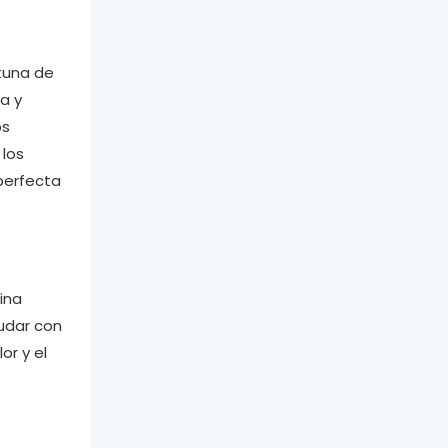
rtuna de
a y
os
 los
perfecta
ina
udar con
or y el