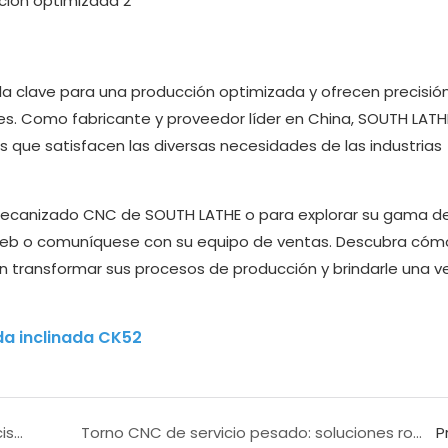
 clave para una producción optimizada y ofrecen precisión
les. Como fabricante y proveedor líder en China, SOUTH LATH
que satisfacen las diversas necesidades de las industrias
mecanizado CNC de SOUTH LATHE o para explorar su gama d
io web o comuníquese con su equipo de ventas. Descubra cóm
n transformar sus procesos de producción y brindarle una v
a inclinada CK52
Aplicación del Torno CNC: Mecanizado de Precisión con SOUTH LATHE
Torno CNC de servicio pesado: soluciones robustas para mecanizado pesado
P