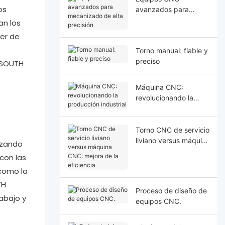
os
avanzados para
mecanizado de alta
an los
precisión
der de
Torno manual: fiable y
preciso
e SOUTH
Máquina CNC:
revolucionando la
producción industrial
Torno CNC de servicio
liviano versus máquina
izando
CNC: mejora de la
con las
eficiencia
 como la
TH
Proceso de diseño de
abajo y
equipos CNC.