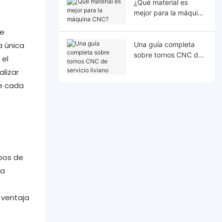
¿Qué material es
mejor para la máquina
CNC?
de
a única
Una guía completa
sobre tornos CNC de
 el
servicio liviano
lizar
ue cada
mpos de
la
 ventaja