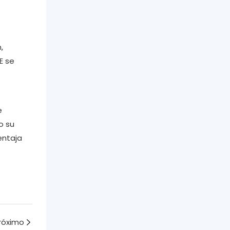
,
E se
e
o su
entaja
róximo