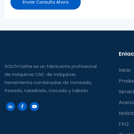
Enviar Consulta Ahora
Enlac
SOUTH lathe es un fabricante profesional
Inicio
de máquinas CNC de máquinas
Produ
herramienta combinadas de torneado,
fresado, taladrado, roscado y tallado.
Servic
Acerc
Notici
FAQ