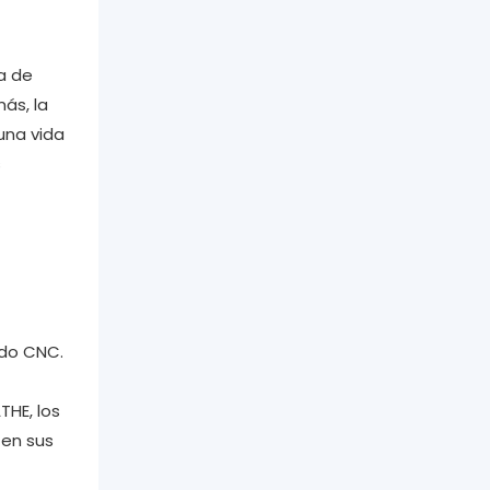
a de
ás, la
una vida
s
ado CNC.
THE, los
 en sus