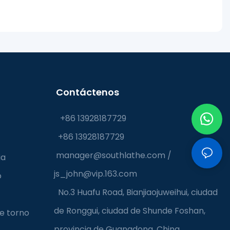
Contáctenos
+86 13928187729
+86 13928187729
manager@southlathe.com
/
ia
js_john@vip.163.com
o
No.3 Huafu Road, Bianjiaojuweihui, ciudad
de Ronggui, ciudad de Shunde Foshan,
e torno
provincia de Guangdong, China.