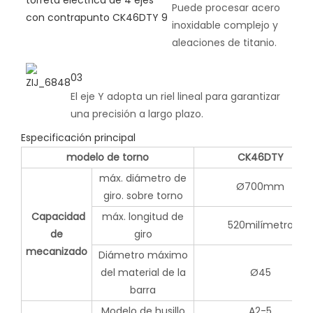
Puede procesar acero
inoxidable complejo y
aleaciones de titanio.
03
El eje Y adopta un riel lineal para garantizar
una precisión a largo plazo.
Especificación principal
modelo de torno
CK46DTY
máx. diámetro de
Ø700mm
giro. sobre torno
Capacidad
máx. longitud de
520milímetro
de
giro
mecanizado
Diámetro máximo
del material de la
Ø45
barra
Modelo de husillo
A2-5