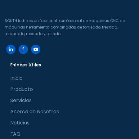
accionamiento directo de
alta velocidad tipo Y
alta velocidad +
virtual)
contrapunto)
SOUTH lathe es un fabricante profesional de máquinas CNC de
máquinas herramienta combinadas de torneado, fresado,
taladrado, roscado y tallado.
Enlaces útiles
Inicio
Producto
Servicios
Acerca de Nosotros
Noticias
FAQ