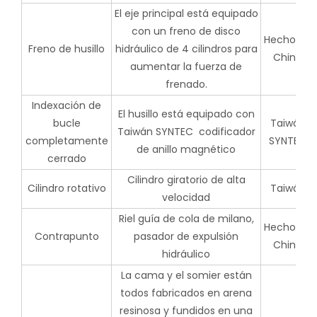
El eje principal está equipado
con un freno de disco
Hecho en
Freno de husillo
hidráulico de 4 cilindros para
China
aumentar la fuerza de
frenado.
Indexación de
El husillo está equipado con
bucle
Taiwán
Taiwán SYNTEC codificador
completamente
SYNTEC
de anillo magnético
cerrado
Cilindro giratorio de alta
Cilindro rotativo
Taiwán
velocidad
Riel guía de cola de milano,
Hecho en
Contrapunto
pasador de expulsión
China
hidráulico
La cama y el somier están
todos fabricados en arena
resinosa y fundidos en una