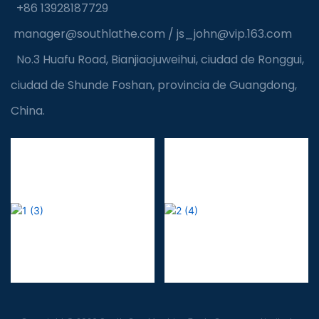
+86 13928187729
manager@southlathe.com
/
js_john@vip.163.com
No.3 Huafu Road, Bianjiaojuweihui, ciudad de Ronggui,
ciudad de Shunde Foshan, provincia de Guangdong,
China.