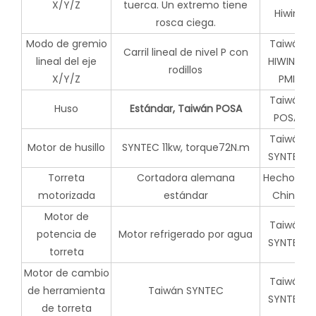
X/Y/Z
tuerca. Un extremo tiene
Hiwin
rosca ciega.
Modo de gremio
Taiwán
Carril lineal de nivel P con
lineal del eje
HIWIN O
rodillos
X/Y/Z
PMI
Taiwán
Huso
Estándar, Taiwán POSA
POSA
Taiwán
Motor de husillo
SYNTEC 11kw, torque72N.m
SYNTEC
Torreta
Cortadora alemana
Hecho en
motorizada
estándar
China
Motor de
Taiwán
potencia de
Motor refrigerado por agua
SYNTEC
torreta
Motor de cambio
Taiwán
de herramienta
Taiwán SYNTEC
SYNTEC
de torreta