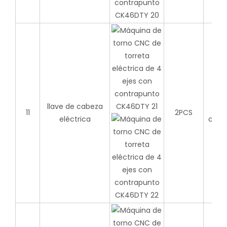
Elij
llave de cabeza
seg
11
2PCS
eléctrica
cabe
pot