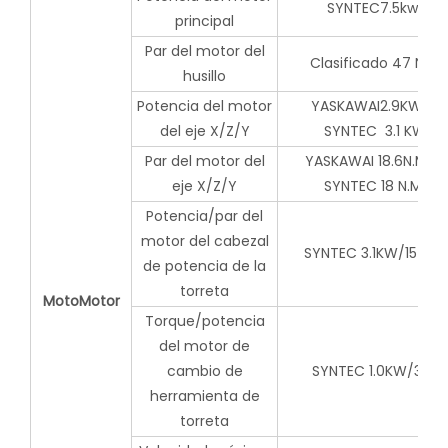
SYNTEC7.5kw
principal
Par del motor del
Clasificado 47 NM
husillo
Potencia del motor
YASKAWAI2.9KW o
del eje X/Z/Y
SYNTEC 3.1 KW
Par del motor del
YASKAWAI 18.6N.M o
eje X/Z/Y
SYNTEC 18 N.M
Potencia/par del
motor del cabezal
SYNTEC 3.1KW/15 N.M
de potencia de la
torreta
MotoMotor
Torque/potencia
del motor de
cambio de
SYNTEC 1.0KW/3 N.
herramienta de
torreta