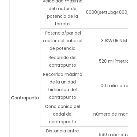
Velocidad máxima
del motor de
6000(settubg4000)r/m
potencia de la
torreta.
Potencia/par del
motor del cabezal
3.1KW/15 N.M
de potencia
Recorrido del
520 milímetro
contrapunto
Recorrido máximo
de la unidad
100 milímetro
hidráulica del
contrapunto
Contrapunto
Cono cónico del
dedal del
número de morse5
contrapunto
Distancia entre
690 milímetro