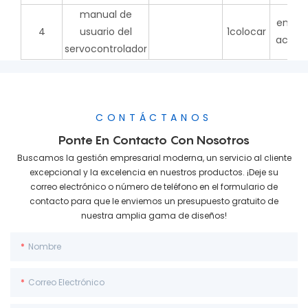
manual de
en caj
4
usuario del
1colocar
acceso
servocontrolador
CONTÁCTANOS
Ponte En Contacto Con Nosotros
Buscamos la gestión empresarial moderna, un servicio al cliente
excepcional y la excelencia en nuestros productos. ¡Deje su
correo electrónico o número de teléfono en el formulario de
contacto para que le enviemos un presupuesto gratuito de
nuestra amplia gama de diseños!
Nombre
Correo Electrónico