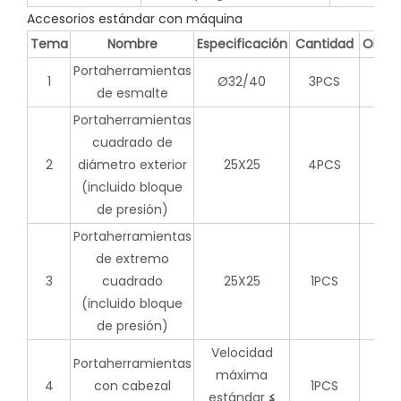
Accesorios estándar con máquina
Tema
Nombre
Especificación
Cantidad
Obser
Portaherramientas
1
Ø32/40
3PCS
de esmalte
Portaherramientas
cuadrado de
2
diámetro exterior
25X25
4PCS
(incluido bloque
de presión)
Portaherramientas
de extremo
3
cuadrado
25X25
1PCS
(incluido bloque
de presión)
Velocidad
Portaherramientas
máxima
4
con cabezal
1PCS
estándar
≤