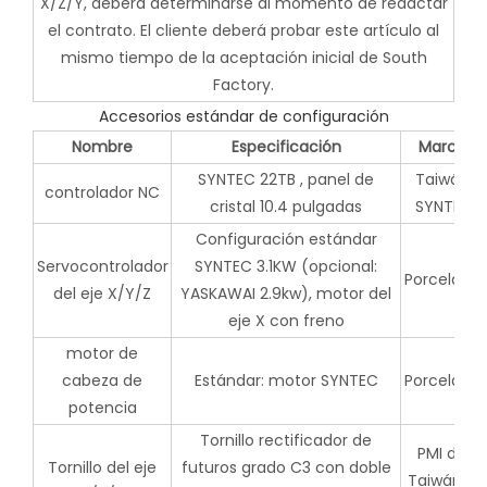
X/Z/Y, deberá determinarse al momento de redactar
el contrato. El cliente deberá probar este artículo al
mismo tiempo de la aceptación inicial de South
Factory.
Accesorios estándar de configuración
Nombre
Especificación
Marca
SYNTEC 22TB , panel de
Taiwán
controlador NC
cristal 10.4 pulgadas
SYNTEC
Configuración estándar
Servocontrolador
SYNTEC 3.1KW (opcional:
Porcelana
del eje X/Y/Z
YASKAWAI 2.9kw), motor del
eje X con freno
motor de
cabeza de
Estándar: motor SYNTEC
Porcelana
potencia
Tornillo rectificador de
PMI de
Tornillo del eje
futuros grado C3 con doble
Taiwán o