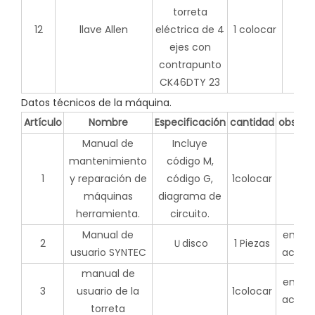
12
llave Allen
1 colocar
Datos técnicos de la máquina.
Artículo
Nombre
Especificación
cantidad
observ
Manual de
Incluye
mantenimiento
código M,
1
y reparación de
código G,
1colocar
máquinas
diagrama de
herramienta.
circuito.
Manual de
en caj
2
Ｕdisco
1 Piezas
usuario SYNTEC
acceso
manual de
en caj
3
usuario de la
1colocar
acceso
torreta