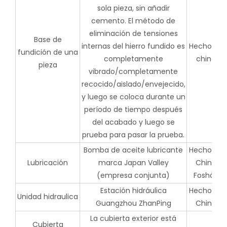
sola pieza, sin añadir
cemento. El método de
eliminación de tensiones
Base de
internas del hierro fundido es
Hecho en
fundición de una
completamente
china
pieza
vibrado/completamente
recocido/aislado/envejecido,
y luego se coloca durante un
período de tiempo después
del acabado y luego se
prueba para pasar la prueba.
Bomba de aceite lubricante
Hecho en
Lubricación
marca Japan Valley
China
(empresa conjunta)
Foshán
Estación hidráulica
Hecho en
Unidad hidraulica
Guangzhou ZhanPing
China
La cubierta exterior está
Cubierta