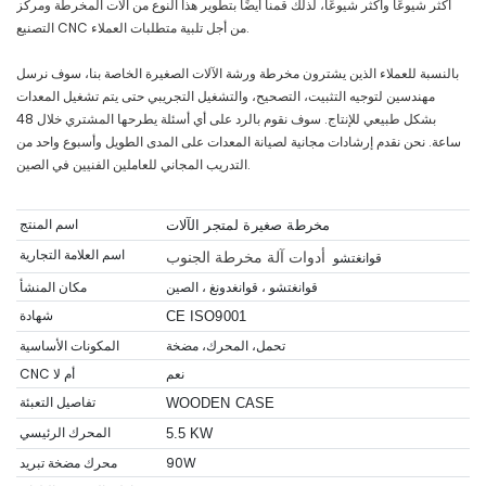
أكثر شيوعًا وأكثر شيوعًا، لذلك قمنا أيضًا بتطوير هذا النوع من آلات المخرطة ومركز
التصنيع CNC من أجل تلبية متطلبات العملاء.
بالنسبة للعملاء الذين يشترون مخرطة ورشة الآلات الصغيرة الخاصة بنا، سوف نرسل
مهندسين لتوجيه التثبيت، التصحيح، والتشغيل التجريبي حتى يتم تشغيل المعدات
بشكل طبيعي للإنتاج. سوف نقوم بالرد على أي أسئلة يطرحها المشتري خلال 48
ساعة. نحن نقدم إرشادات مجانية لصيانة المعدات على المدى الطويل وأسبوع واحد من
التدريب المجاني للعاملين الفنيين في الصين.
اسم المنتج
مخرطة صغيرة لمتجر الآلات
اسم العلامة التجارية
أدوات آلة مخرطة الجنوب
قوانغتشو
قوانغتشو ، قوانغدونغ ، الصين
مكان المنشأ
شهادة
CE ISO9001
تحمل، المحرك، مضخة
المكونات الأساسية
نعم
CNC أم لا
تفاصيل التعبئة
WOODEN CASE
المحرك الرئيسي
5.5 KW
90W
محرك مضخة تبريد