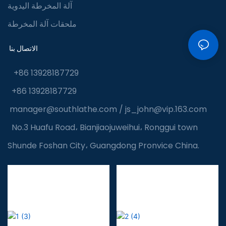
آلة المخرطة اليدوية
ملحقات آلة المخرطة
الاتصال بنا
+86 13928187729
+86 13928187729
manager@southlathe.com
/
js_john@vip.163.com
No.3 Huafu Road، Bianjiaojuweihui، Ronggui town
Shunde Foshan City، Guangdong Pronvice China.