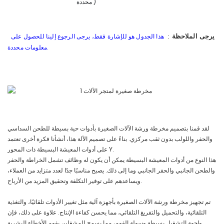
)
محددة
هذا الجدول هو للإشارة فقط، يرجى الرجوع إلينا للحصول على
يرجى الملاحظة
:
معلومات محددة.
لقد قمنا بتصميم مخرطة ورشة الآلات الصغيرة بأدوات حية بسيطة للطحن السداسي
والحفر واللولب بدون ثقب مركزي. بناءً على تصميم الآلة هذا، أنشأنا فكرة أخرى تعتمد
على أدوات المعيشة البسيطة ذات المحور Y.
هذا النوع من أدوات المعيشة البسيطة يمكن أن يكون له وظائف تشمل الخراطة والحفر
والطحن الجانبي والحفر الجانبي وما إلى ذلك. يصبح مناسبًا جدًا لعدد متزايد من العملاء،
ويساعدهم على توفير التكلفة وتحقيق المزيد من الأرباح.
تم تجهيز مخرطة ورشة الآلات الصغيرة بأجهزة آلية مثل تغيير الأدوات تلقائيًا، والتغذية
التلقائية، والتحميل والتفريغ التلقائي، مما يحسن كفاءة الإنتاج. علاوة على ذلك، فإن
واجهة التشغيل بسيطة وسهلة الفهم، مما يسمح للمشغلين بفهم الأخطاء البشرية