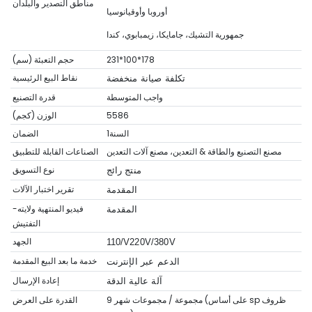
مناطق التصدير والبلدان
أوروبا وأوقيانوسيا
جمهورية التشيك، جامايكا، زيمبابوي، كندا
231*100*178
حجم التعبئة (سم)
نقاط البيع الرئيسية
تكلفة صيانة منخفضة
واجب المتوسطة
قدرة التصنيع
5586
الوزن (كجم)
السنة1
الضمان
مصنع التصنيع والطاقة & التعدين، مصنع آلات التعدين
الصناعات القابلة للتطبيق
نوع التسويق
منتج رائج
تقرير اختبار الآلات
المقدمة
فيديو المنتهية ولايته-
المقدمة
التفتيش
الجهد
110/V220V/380V
خدمة ما بعد البيع المقدمة
الدعم عبر الإنترنت
إعادة الإرسال
آلة عالية الدقة
ظروف
9 مجموعة / مجموعات شهر (على أساس sp
القدرة على العرض