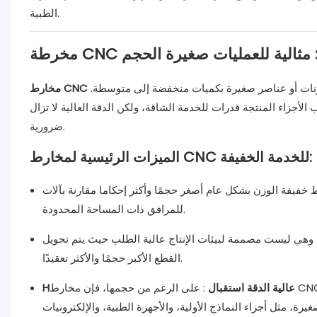
الطبية.
 الوزن: مثالية للعمليات صغيرة الحجم
 مكونات أو عناصر صغيرة بكميات منخفضة إلى متوسطة.
لأجزاء المنتجة قدرات للخدمة الشاقة، ولكن الدقة العالية لا تزال
ضرورية.
الميزات الرئيسية لمخارط CNC للخدمة الخفيفة:
 الوزن بشكل عام أصغر حجمًا وأكثر إحكاما مقارنة بآلات CNC الصناعية الأكبر حجمًا. وهذا يجعلها خيارًا رائعًا
للمرافق ذات المساحة المحدودة.
ر. وهي ليست مصممة لبيئات الإنتاج عالية الطلب حيث يتم تحويل
القطع الأكبر حجمًا والأكثر تعقيدًا.
Hعالية الدقة استقبال
: على الرغم من حجمها، فإن مخارط CNC خفيفة الوزن توفر دقة ممتازة، مما يجعلها مثالية للخراطة الدقيقة للمكونات