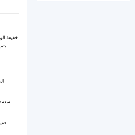
مخارط CNC خفيفة 
يتم 
سعة ت