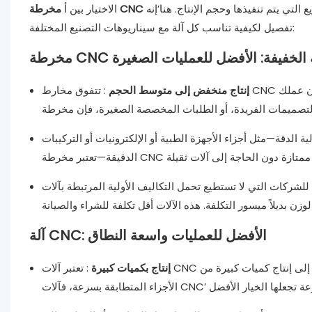
التي يتم تنفيذها وحجم الإنتاج. هنا’إنه
الاختيار بين أ
تفصيل لكيفية تناسب كل آلة مع سيناريوهات التصنيع المختلفة:
C للخدمة الخفيفة: الأفضل للعمليات الصغيرة
إنتاج منخفض إلى متوسط ​​الحجم
: تتفوق مخارط CNC خفيفة الوزن في البيئات التي يتم فيها إنتاج دفعات صغيرة أو قطع فردية فقط. إذا كان عملك
 الدقة—مثل أجزاء الأجهزة الطبية أو الإلكترونيات أو التركيبات
ركات التي لا تستطيع تحمل التكاليف الأولية المرتبطة بآلات CNC الأكبر حجمًا، توفر مخارط CNC خفيفة
آلة CNC: الأفضل للعمليات واسعة النطاق
إنتاج بكميات كبيرة
: تعتبر آلات CNC مثالية للمصنعين الذين يحتاجون إلى عمليات إنتاج كبيرة الحجم. إذا كنت بحاجة إلى إنتاج كميات كبيرة من