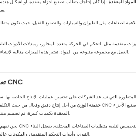
المواد المعقدة
: إذا كان إنتاجك يتطلب تصنيع أجزاء معقدة، أو أشكال هندسي
الكربون، فإن آلة CNC’يعد تعدد الاستخدامات والمتانة أمرًا ضروريًا.
العمل مع مجموعة متنوعة من المواد. تعتبر هذه الميزات مثالية لإنشاء مجموعات وأجزاء معقدة ومتعددة الأجزاء تتطلب تشطيبًا إضافيًا.
تعزيز الكفاءة باستخدام المخرطة الجنوبية’حلول CNC
مخرطة CNC خفيفة الوزن
من أجل إنتاج دقيق وفعال من حيث التكلفة على نطاق صغير
المعقدة بكميات كبيرة، تم تصميم منتجاتنا لتحقيق أقصى قدر من الكفاءة وتقليل وقت التوقف عن العمل.
نحن نفهم أن كل مص
القوي، وأدوات التحكم المتقدمة، والمكونات عالية الجودة، تضمن أجهزتنا أعلى مستويات الدقة والسرعة والموثوقية.