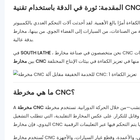
مقدمة: ثورة في الدقة باستخدام تقنية CNC
الغ الأهمية. لقد أحدثت آلات التحكم العددي بالكمبيوتر (CNC) تحولًا كبيرًا في عملية
من السيارات إلى الفضاء الجوي. من بينها، مخارط CNC هي أدوات لا غنى عنها تُستخدم لإنشاء أجزاء معقدة
بدقة عالية.
، نحن متخصصون في صناعة مخارط CNC المتقدمة التي توفر الموثوقية والأداء الاستثنائي. في هذه المقالة، نستكشف الاختلافات
SOUTH LATHE
في
بين
ما هي مخرطة CNC؟
من خلال الحركة الدورانية. تستخدم مخرطة CNC عناصر
مخرطة CNC
A
قابل للتكرار. على عكس المخارط التقليدية، التي تتطلب التشغيل
تُستخدم مخارط CNC على نطاق واسع في الصناعات التي تتطلب تصنيعًا عالي الدقة، مثل تصنيع التروس، والأعمدة، وقطع غيار السيارات، والأجهزة