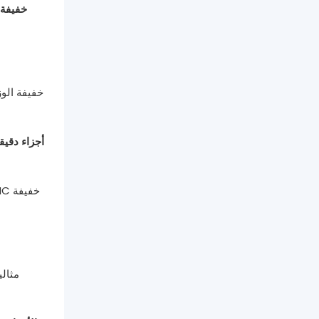
مخرطة CNC 
أجزاء دقي