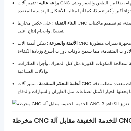
براعة عالية
: تتميز آلات CNC بأنها متعددة الاستخدامات بشكل لا يصدق ويمكنها أداء مجموعة واسعة من المهام، بدءًا من الطحن والحفر وحتى
البناء الثقيلة
: على عكس مخارط CNC للخدمة الخفيفة، تم تصميم ماكينات CNC للأعمال الشاقة ويمكنها التعامل مع قطع عمل أكبر، ومواد أكثر
تعقيدًا، وأحجام إنتاج أعلى.
الأتمتة والسرعة
: يمكن أتمتة آلات CNC لتعمل على مدار الساعة طوال أيام الأسبوع في بيئات الإنتاج كبيرة الحجم. وهي مجهزة بميزات متطورة
بة لمعالجة المكونات الكبيرة مثل كتل المحرك، وأجزاء الطائرات،
والآلات الصناعية.
أنظمة التحكم المتقدمة
: تتميز آلات CNC بأنظمة تحكم معقدة توفر قدرًا أكبر من المرونة والقدرة. ويمكن برمجتها لتنفيذ عمليات معقدة تتطلب دقة