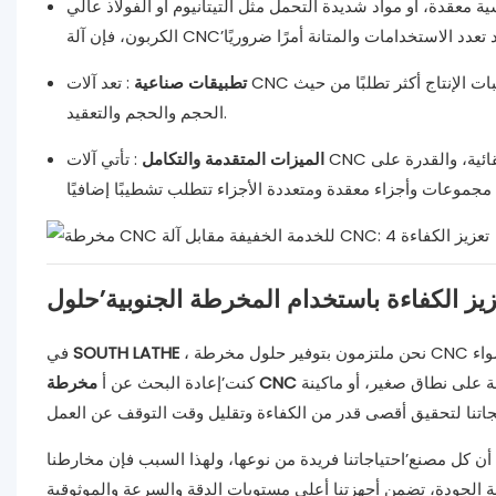
ة معقدة، أو مواد شديدة التحمل مثل التيتانيوم أو الفولاذ عالي
تطبيقات صناعية
: تعد آلات CNC أكثر ملاءمة لصناعات مثل الطيران والسيارات والتصنيع الثقيل، حيث تكون متطلبات الإنتاج أكثر تطلبًا من حيث
الحجم والحجم والتعقيد.
الميزات المتقدمة والتكامل
: تأتي آلات CNC مجهزة بميزات متقدمة مثل التحكم في الحركة متعدد المحاور، ومبدلات الأدوات التلقائية، والقدرة على
، نحن ملتزمون بتوفير حلول مخرطة CNC المتطورة التي تساعد الشركات على تحسين عمليات الإنتاج الخاصة بها. سواء
SOUTH LATHE
في
، أو ماكينة CNC أكبر لتصنيع الأجزاء
كنت’إعادة البحث عن أ
نع’احتياجاتنا فريدة من نوعها، ولهذا السبب فإن مخارطنا CNC قابلة للتخصيص لتلبية متطلبات الصناعات المختلفة. بفضل البناء