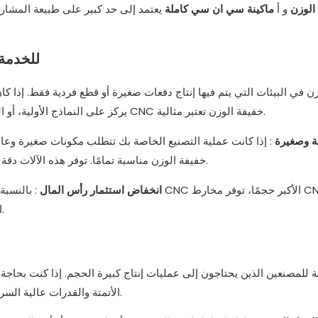
خفيفة الوزن
و أ
ماكينة سي ان سي كاملة
يعتمد إلى حد كبير على طبيعة المشاريع 
مخرطة NC
يركز على النماذج الأولية، أو التصميمات الفريدة، أو الطلبات المخصصة الصغيرة، فإن مخرطة CNC خفيفة الوزن تعتبر مثالية.
قة وصغيرة
: إذا كانت عملية التصنيع الخاصة بك تتطلب مكونات صغيرة وعالية
الدقيقة—تعتبر مخرطة CNC خفيفة الوزن مناسبة تمامًا. توفر هذه الآلات دقة ممتازة دون الحاجة إلى آلات ثقيلة.
انخفاض استثمار رأس المال
: بالنسبة للش
الوزن بديلاً ميسور التكلفة. هذه الآلات أقل تكلفة للشراء والصيانة.
الأجزاء المتطابقة بسرعة، فآلات CNC’ الأتمتة والقدرات عالية السرعة تجعلها الخيار الأفضل.