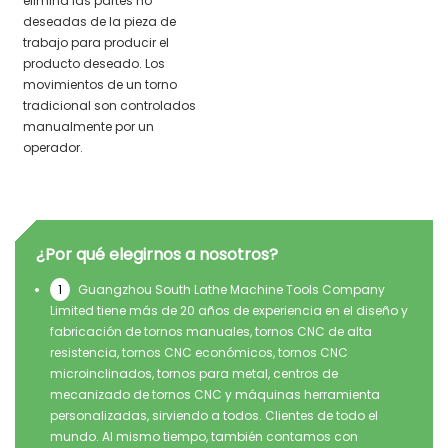
elimina las partes no
deseadas de la pieza de
trabajo para producir el
producto deseado. Los
movimientos de un torno
tradicional son controlados
manualmente por un
operador.
¿Por qué elegirnos a nosotros?
1
Guangzhou South Lathe Machine Tools Company
Limited tiene más de 20 años de experiencia en el diseño y
fabricación de tornos manuales, tornos CNC de alta
resistencia, tornos CNC económicos, tornos CNC
microinclinados, tornos para metal, centros de
mecanizado de tornos CNC y máquinas herramienta
personalizadas, sirviendo a todos. Clientes de todo el
mundo. Al mismo tiempo, también contamos con