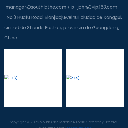
manager@southlathe.com
/
js_john@vip.163.com
No.3 Huafu Road, Bianjiaojuweihui, ciudad de Ronggui,
ciudad de Shunde Foshan, provincia de Guangdong,
China.
Copyright © 2026 South Cnc Machine Tools Company Limited -