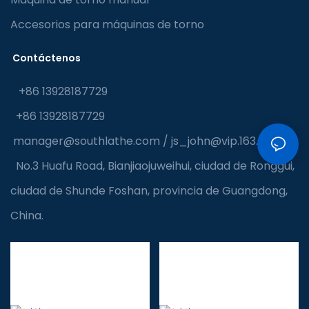
Accesorios para máquinas de torno
Contáctenos
+86 13928187729
+86 13928187729
manager@southlathe.com
/
js_john@vip.163.com
No.3 Huafu Road, Bianjiaojuweihui, ciudad de Ronggui,
ciudad de Shunde Foshan, provincia de Guangdong,
China.