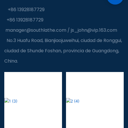
+86 13928187729
+86 13928187729
manager@southlathe.com
/
js_john@vip.163.com
No.3 Huafu Road, Bianjiaojuweihui, ciudad de Ronggui,
ciudad de Shunde Foshan, provincia de Guangdong,
China.