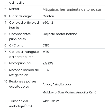
del husillo
2
Marca
Máquinas herramienta de torno sur
3
Lugar de origen
Cantón
4
Cono del orificio del
φ90/1:2
husillo
5
Componentes
Cojinete, motor, bomba
principales
6
CNC o no
CNC
7
Cono del manguito
MT5
del contrapunto
8
Motor principal
7.5 KW
9
Motor de bomba de
90W
refrigeración
10
Regiones y países
África, Asia, Europa
exportadores
Moldavia, San Marino, Anguila, Omán
11
Tamaño del
249*133*223
embalaje (cm)