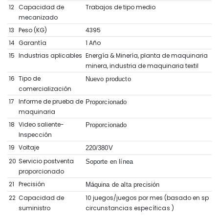
12
Capacidad de
Trabajos de tipo medio
mecanizado
13
Peso (KG)
4395
14
Garantía
1 Año
15
Industrias aplicables
Energía & Minería, planta de maquinaria
minera, industria de maquinaria textil
16
Tipo de
Nuevo producto
comercialización
17
Informe de prueba de
Proporcionado
maquinaria
18
Video saliente-
Proporcionado
Inspección
19
Voltaje
220/380V
20
Servicio postventa
Soporte en línea
proporcionado
21
Precisión
Máquina de alta precisión
22
Capacidad de
10 juegos/juegos por mes (basado en sp
suministro
circunstancias específicas
)