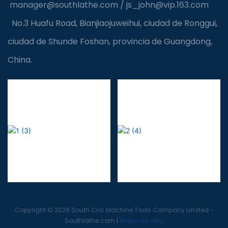
manager@southlathe.com
/
js_john@vip.163.com
No.3 Huafu Road, Bianjiaojuweihui, ciudad de Ronggui,
ciudad de Shunde Foshan, provincia de Guangdong,
China.
Copyright © 2026 South Cnc Machine Tools Company Limited -
Southlathe.com
|
Mapa del sitio