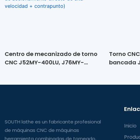
Centro de mecanizado de torno
Torno CNC
CNC J52MY-400LU, J76MY-
bancada J
400LU, J46MY-400LU (máquina
600LU, J7
herramienta de torreta de
accionamiento directo de alta
velocidad + contrapunto)
Enlac
SOUTH lathe es un fabricante profesional
Inicio
de máquinas CNC de máquinas
Produ
herramienta combinadas de torneado,