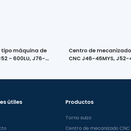
 tipo máquina de
Centro de mecanizado
52 - 600LU, J76-
CNC J46-46MYS, J52-
6B-600LU
es útiles
Productos
Torno suizo
cto
Centro de mecanizado CNC