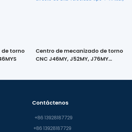
 de torno
Centro de mecanizado de torno
46MYS
CNC J46MY, J52MY, J76MY
(máquina herramienta de
torreta de accionamiento
directo de alta velocidad tipo Y
virtual)
Contáctenos
+86 13928187729
+86 13928187729