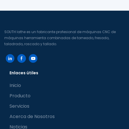
herramienta de torreta de
accionamiento directo de
alta velocidad tipo Y
virtual)
SOUTH lathe es un fabricante profesional de máquinas CNC de
máquinas herramienta combinadas de torneado, fresado,
taladrado, roscado y tallado.
Enlaces útiles
Inicio
Producto
Servicios
Acerca de Nosotros
Noticias