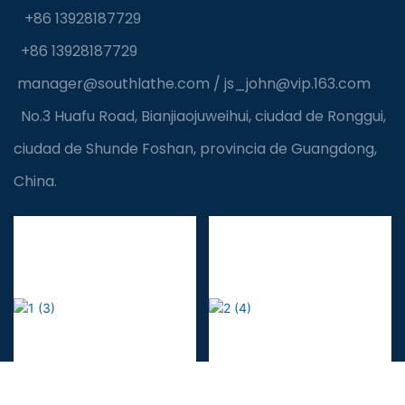
+86 13928187729
+86 13928187729
manager@southlathe.com
/
js_john@vip.163.com
No.3 Huafu Road, Bianjiaojuweihui, ciudad de Ronggui,
ciudad de Shunde Foshan, provincia de Guangdong,
China.