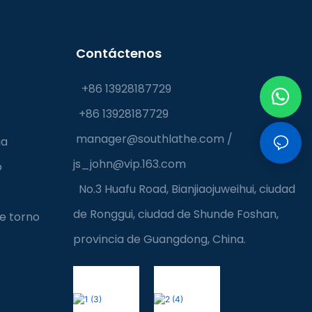
Contáctenos
+86 13928187729
+86 13928187729
manager@southlathe.com
/
ia
js_john@vip.163.com
o
No.3 Huafu Road, Bianjiaojuweihui, ciudad
de Ronggui, ciudad de Shunde Foshan,
e torno
provincia de Guangdong, China.