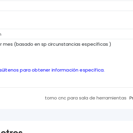
n
or mes (basado en sp
circunstancias específicas
)
nsúltenos para obtener información específica.
torno cnc para sala de herramientas
P
otros