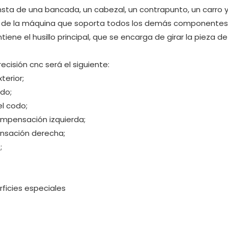
nsta de una bancada, un cabezal, un contrapunto, un carro y
l de la máquina que soporta todos los demás componentes.
ne el husillo principal, que se encarga de girar la pieza de
ecisión cnc será el siguiente:
terior;
odo;
el codo;
compensación izquierda;
ensación derecha;
;
ficies especiales