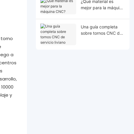
¿Qué material es
mejor para la máquina
CNC?
Una guía completa
sobre tornos CNC de
 torno
servicio liviano
e
uego a
centros
es
arrollo,
 10000
laje y