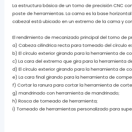
La estructura básica de un torno de precisión CNC co
poste de herramientas. La cama es la base horizonta
cabezal está ubicado en un extremo de la cama y contie
El rendimiento de mecanizado principal del torno de pr
a) Cabeza cilíndrica recta para torneado del círculo ex
b) El círculo exterior girando para la herramienta de c
c) La cara del extremo que gira para la herramienta d
d) El círculo exterior girando para la herramienta de 
e) La cara final girando para la herramienta de comp
f) Cortar la ranura para cortar la herramienta de corte
g) mandrinado con herramienta de mandrinado;
h) Rosca de torneado de herramienta;
i) Torneado de herramientas personalizado para super