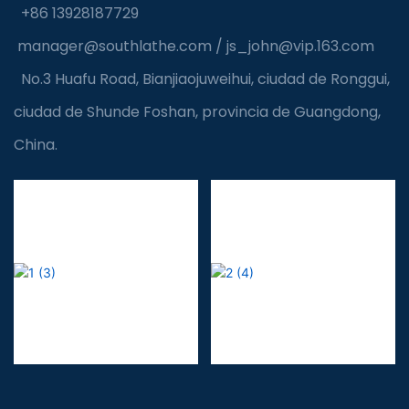
+86 13928187729
manager@southlathe.com
/
js_john@vip.163.com
No.3 Huafu Road, Bianjiaojuweihui, ciudad de Ronggui,
ciudad de Shunde Foshan, provincia de Guangdong,
China.