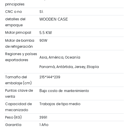
principales
CNC o no
Sí.
detalles del
WOODEN CASE
empaque
Motor principal
5.5 KW
Motor de bomba
90W
de refrigeración
Regiones y países
Asia, América, Oceanía
exportadores
Panamá, Antártida, Jersey, Etiopía
Tamaño del
215*144*239
embalaje (cm)
Puntos clave de
Bajo costo de mantenimiento
venta
Capacidad de
Trabajos de tipo medio
mecanizado
Peso (KG)
3991
Garantía
1 Año