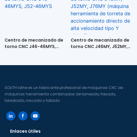
accionamiento directo de
alta velocidad +
contrapunto)
Centro de mecanizado de
Centro de mecanizado de
torno CNC J46-46MYS,
torno CNC J46MY, J52MY,
J52-46MYS
J76MY (máquina
herramienta de torreta de
accionamiento directo de
alta velocidad tipo Y
virtual)
SOUTH lathe es un fabricante profesional de máquinas CNC de
máquinas herramienta combinadas de torneado, fresado,
taladrado, roscado y tallado.
Enlaces útiles