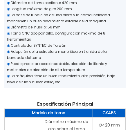
◉
Diámetro del torno oscilante 420 mm
◉
Longitud máxima de giro 200 mm
◉
La base de fundición de una pieza y la cama inclinada
mantienen un buen rendimiento estable de la máquina.
◉
Diámetro del husillo: 56 mm
◉
Torno CNC tipo pandilla, configuración máxima de 8
herramientas
◉
Controlador SYNTEC de Taiwán
◉
Adopción de la estructura monolítica en L unida de la
bancada del torno
◉
Puede procesar acero inoxidable, aleación de titanio y
materiales de aleación de alta temperatura.
◉
La máquina tiene un buen rendimiento, alta precisión, bajo
nivel de ruido, nuevo estilo, etc.
Especificación Principal
Modelo de torno
CK46S
Diámetro máximo de
Ø420 mm
giro sobre el torno