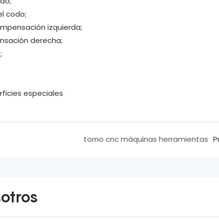
odo;
el codo;
compensación izquierda;
ensación derecha;
;
ficies especiales
torno cnc máquinas herramientas
P
otros