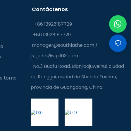
Contáctenos
+86 13928187729
+86 13928187729
manager@southlathe.com
/
ia
js_john@vip.163.com
o
No.3 Huafu Road, Bianjiaojuweihui, ciudad
de Ronggui, ciudad de Shunde Foshan,
e torno
provincia de Guangdong, China.