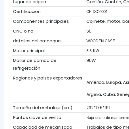
Lugar de origen
Cantón, Cantón, Ch
Certificación
CE ISO9001
Componentes principales
Cojinete, motor, b
CNC o no
Sí.
detalles del empaque
WOODEN CASE
Motor principal
5.5 KW
Motor de bomba de
90W
refrigeración
Regiones y países exportadores
América, Europa, As
Argelia, Cuba, Sene
Tamaño del embalaje (cm)
232*175*191
Puntos clave de venta
Bajo costo de mantenimi
Capacidad de mecanizado
Trabajos de tipo m