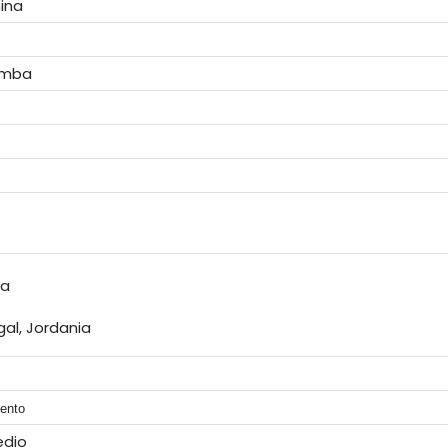
ina
omba
ia
gal, Jordania
ento
edio