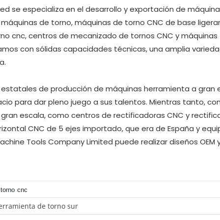
 se especializa en el desarrollo y exportación de máquin
i máquinas de torno, máquinas de torno CNC de base liger
orno cnc, centros de mecanizado de tornos CNC y máquinas
amos con sólidas capacidades técnicas, una amplia varieda
a.
estatales de producción de máquinas herramienta a gran e
acio para dar pleno juego a sus talentos. Mientras tanto, c
gran escala, como centros de rectificadoras CNC y rectific
orizontal CNC de 5 ejes importado, que era de España y equ
Machine Tools Company Limited puede realizar diseños OEM
 torno cnc
rramienta de torno sur