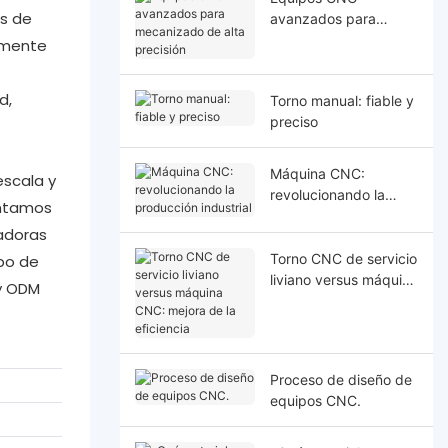
as de
avanzados para
mecanizado de alta
amente
precisión
d,
Torno manual: fiable y
preciso
Máquina CNC:
scala y
revolucionando la
ontamos
producción industrial
adoras
Torno CNC de servicio
ipo de
liviano versus máquina
 y ODM
CNC: mejora de la
eficiencia
Proceso de diseño de
equipos CNC.