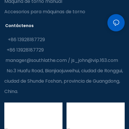
Máquina de torno manual
Accesorios para máquinas de torno
Contáctenos
+86 13928187729
+86 13928187729
manager@southlathe.com
/
js_john@vip.163.com
No.3 Huafu Road, Bianjiaojuweihui, ciudad de Ronggui,
ciudad de Shunde Foshan, provincia de Guangdong,
China.