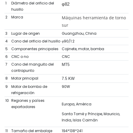
1
Diámetro del orificio del
φ82
husillo
2
Marca
Máquinas herramienta de torno
sur
3
Lugar de origen
Guangzhou, China
4
Cono del orificio del husillo
φ90/1:2
5
Componentes principales
Cojinete, motor, bomba
6
CNC o no
CNC
7
Cono del manguito del
MT5
contrapunto
8
Motor principal
7.5 KW
9
Motor de bomba de
90W
refrigeración
10
Regiones y países
Europa, América
exportadores
Santo Tomé y Príncipe, Mauricio,
India, Islas Caimán
11
Tamaño del embalaje
194*138*241