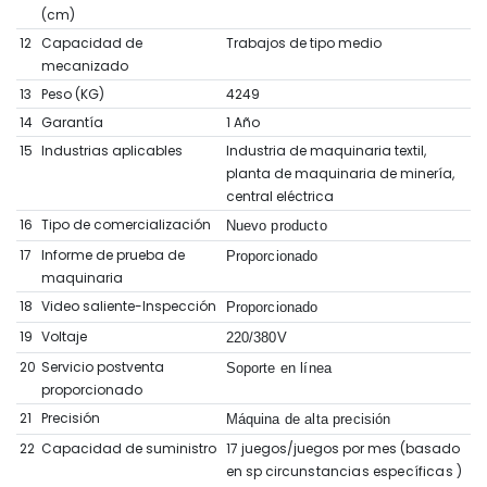
(cm)
12
Capacidad de
Trabajos de tipo medio
mecanizado
13
Peso (KG)
4249
14
Garantía
1 Año
15
Industrias aplicables
Industria de maquinaria textil,
planta de maquinaria de minería,
central eléctrica
16
Tipo de comercialización
Nuevo producto
17
Informe de prueba de
Proporcionado
maquinaria
18
Video saliente-Inspección
Proporcionado
19
Voltaje
220/380V
20
Servicio postventa
Soporte en línea
proporcionado
21
Precisión
Máquina de alta precisión
22
Capacidad de suministro
17 juegos/juegos por mes (basado
en sp
circunstancias específicas
)