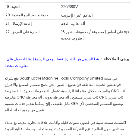
الجهد
19
220/380V
خدمة ما بعد البيع المقدمة
20
الدعم عبر الإنترنت
إعادة الإرسال
21
آلة عالية الدقة
16 مجموعة / مجموعات شهر (على أساس sp
القدرة على العرض
22
)
ظروف محددة
هذا الجدول هو للإشارة فقط، يرجى الرجوع إلينا للحصول على
يرجى الملاحظة
:
معلومات محددة.
تقع شركة South Lathe Machine Tools Company Limited في مدينة
قوانغتشو الجميلة، مقاطعة قوانغدونغ، الصين. نحن ندمج تصميم التصنيع والاختراع
والمبيعات ككل. منتجاتنا الرئيسية تشمل آلة مخرطة صغيرة ، آلة مخرطة CNC ، آلة
مخرطة CNC ذات سرير مسطح ، آلة مخرطة يدوية ، آلة مخرطة CNC ذات سرير
مائل طفيف ، إلخ. يمكننا تقديم خدمات تصميم OEM وتصنيع التصميم الشخصي لأي
عميل من جميع أنحاء العالم.
اكتسبت سمعة طيبة في غضون سنوات قليلة وأقامت علاقات تجارية عديدة مع عملاء
مختلفين حول العالم. تلتزم الشركة المحدودة بتقديم منتجات وخدمات عالية الجودة