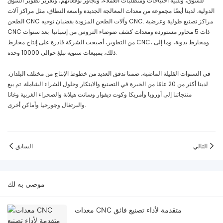
للسوق، وتلبية احتياجات ومتطلبات العملاء، وتجاوز توقعاتهم، وتعزيز تطوير السوق
الدولية. لدينا أيضًا مجموعة من معدات المعالجة الجديدة واسعة النطاق، مثل مراكز آلات
الطحن CNC وآلات الطحن المزودة بقضبان توجيه CNC. مراكز تصنيع طولية وعرضية
CNC ذات 5 محاور مستوردة ومعدات كشف ضوضاء التروس من إسبانيا. بعد سنوات
من التطوير، أصبحت الشركة قادرة على إنتاج مخارط CNC، ومخارط يدوية، وما إلى
ذلك، بمبيعات سنوية تبلغ حوالي 10000 وحدة.
في السنوات القليلة الماضية، ضمنا تدفق العديد من خطوط الإنتاج من مختلف البلدان.
لدينا أكثر من 20 عامًا من الخبرة في التصنيع والابتكار وحلول الشراء الشاملة. تم بيع
منتجاتنا إلى أوروبا وأمريكا وكوت ديفوار وسانت هيلانة والصحراء الغربية وغانا
والبرتغال وجورجيا وأماكن أخرى.
التالي
السابق
موصى به لك
معدات CNC متقدمة لأداء تصنيع فائق