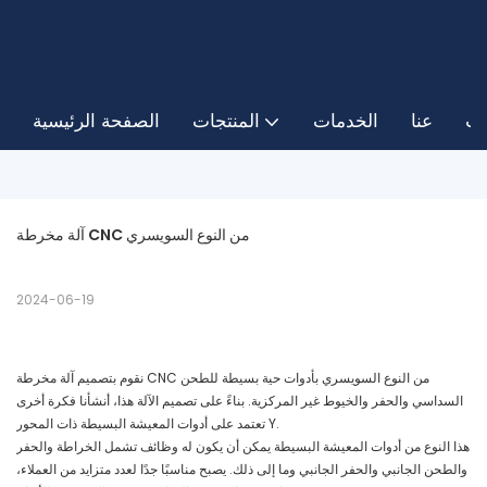
ات
عنا
الخدمات
المنتجات
الصفحة الرئيسية
آلة مخرطة CNC من النوع السويسري
2024-06-19
نقوم بتصميم آلة مخرطة CNC من النوع السويسري بأدوات حية بسيطة للطحن
السداسي والحفر والخيوط غير المركزية. بناءً على تصميم الآلة هذا، أنشأنا فكرة أخرى
تعتمد على أدوات المعيشة البسيطة ذات المحور Y.
هذا النوع من أدوات المعيشة البسيطة يمكن أن يكون له وظائف تشمل الخراطة والحفر
والطحن الجانبي والحفر الجانبي وما إلى ذلك. يصبح مناسبًا جدًا لعدد متزايد من العملاء،