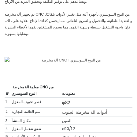
ويساعدهم على توفير التكلفة وتحقيق المزيد من الأرباح.
تم تجهيز آلة مخرطة CNC من النوع السويسري بأجهزة آلية مثل تغيير الأدوات تلقائيًا،
والتغذية التلقائية، والتحميل والتفريغ التلقائي، مما يحسن كفاءة الإنتاج. علاوة على ذلك،
فإن واجهة التشغيل بسيطة وسهلة الفهم، مما يسمح للمشغلين بفهم الأخطاء البشرية
وتقليلها بسهولة.
معلمة آلة مخرطة CNC من
معلومات
النوع السويسري
#
قطر تجويف المغزل
1
φ82
اسم العلامة التجارية
2
أدوات آلة مخرطة الجنوب
الصين
مكان المنشأ
3
φ90/1:2
تفتق تتحمل المغزل
4
تحمل، المحرك، مضخة
المكونات الأساسية
5