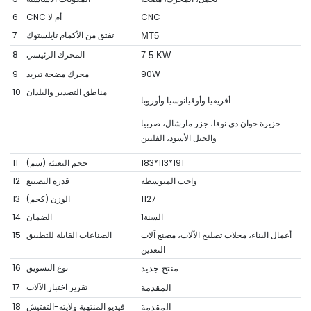
CNC
CNC أم لا
6
تفتق من الأكمام تايلستوك
7
MT5
المحرك الرئيسي
8
7.5 KW
90W
محرك مضخة تبريد
9
مناطق التصدير والبلدان
10
أفريقيا وأوقيانوسيا وأوروبا
جزيرة خوان دي نوفا، جزر مارشال، صربيا
والجبل الأسود، الفلبين
183*113*191
حجم التعبئة (سم)
11
واجب المتوسطة
قدرة التصنيع
12
1127
الوزن (كجم)
13
السنة1
الضمان
14
أعمال البناء، محلات تصليح الآلات، مصنع آلات
الصناعات القابلة للتطبيق
15
التعدين
نوع التسويق
16
منتج جديد
تقرير اختبار الآلات
17
المقدمة
فيديو المنتهية ولايته-التفتيش
18
المقدمة