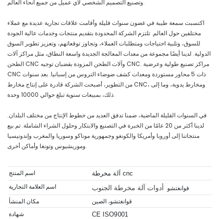
وتصنيع التصميم الشخصي لأي عميل من جميع أنحاء العالم.
اكتسبت سمعة طيبة في غضون سنوات قليلة وأقامت علاقات تجارية عديدة مع عملاء
مختلفين حول العالم. تلتزم الشركة المحدودة بتقديم منتجات وخدمات عالية الجودة
للسوق، وتلبية احتياجات ومتطلبات العملاء، وتجاوز توقعاتهم، وتعزيز تطوير السوق
الدولية. لدينا أيضًا مجموعة من معدات المعالجة الجديدة واسعة النطاق، مثل مراكز آلات
الطحن CNC وآلات الطحن المزودة بقضبان توجيه CNC. مراكز تصنيع طولية وعرضية
CNC ذات 5 محاور مستوردة ومعدات كشف ضوضاء التروس من إسبانيا. بعد سنوات
من التطوير، أصبحت الشركة قادرة على إنتاج مخارط CNC، ومخارط يدوية، وما إلى
ذلك، بمبيعات سنوية تبلغ حوالي 10000 وحدة.
في السنوات القليلة الماضية، ضمنا تدفق العديد من خطوط الإنتاج من مختلف البلدان.
لدينا أكثر من 20 عامًا من الخبرة في التصنيع والابتكار وحلول الشراء الشاملة. تم بيع
منتجاتنا إلى أوروبا وأمريكا والكونغو وجمهورية موناكو وسوريا والمغرب وإندونيسيا
وموريشيوس وتونغا وأماكن أخرى.
اسم المنتج
آلة مخرطة cnc
اسم العلامة التجارية
أدوات آلة مخرطة الجنوب
قوانغتشو
قوانغتشو، الصين
مكان المنشأ
شهادة
CE ISO9001