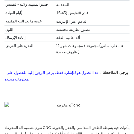
فيديو المنتهية ولايته-التفتيش
المقدمة
ايام القيادة)
يتم التفاوض)
15-45(
خدمة ما بعد البيع المقدمة
الدعم عبر الإنترنت
مصنوع بطريقة مخصصة
اللون
إعادة الإرسال
آلة عالية الدقة
12 مجموعة / مجموعات شهر (على أساس sp
القدرة على العرض
)
ظروف محددة
هذا الجدول هو للإشارة فقط، يرجى الرجوع إلينا للحصول على
يرجى الملاحظة
:
معلومات محددة.
نقوم بتصميم آلة المخرطة CNC بأدوات حية بسيطة للطحن السداسي والحفر والخيوط
غير المركزية. بناءً على تصميم الآلة هذا، أنشأنا فكرة أخرى تعتمد على أدوات المعيشة