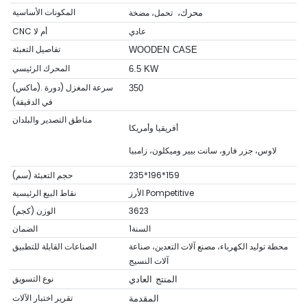
المكونات الأساسية
تحمل، مضخة
محرك،
عادي
CNC أم لا
تفاصيل التعبئة
WOODEN CASE
المحرك الرئيسي
6.5 KW
(ماكس). سرعة المغزل (دورة
350
في الدقيقة)
مناطق التصدير والبلدان
أفريقيا وأمريكا
لاوس، جزر فارو، سانت بيير وميكلون، زامبيا
235*196*159
حجم التعبئة (سم)
الأرز Pompetitive
نقاط البيع الرئيسية
3623
الوزن (كجم)
السنة1
الضمان
محطة توليد الكهرباء، مصنع آلات التعدين، صناعة
الصناعات القابلة للتطبيق
آلات النسيج
نوع التسويق
المنتج العادي
تقرير اختبار الآلات
المقدمة