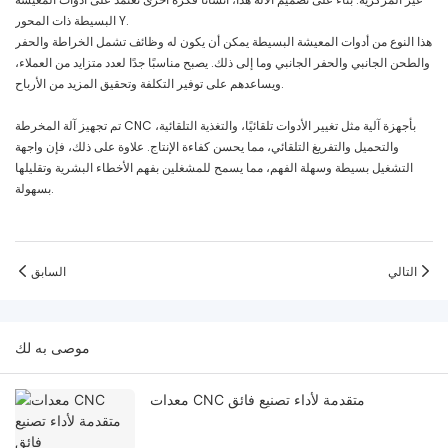
البسيطة ذات المحور Y.
هذا النوع من أدوات المعيشة البسيطة يمكن أن يكون له وظائف تشمل الخراطة والحفر
والطحن الجانبي والحفر الجانبي وما إلى ذلك. يصبح مناسبًا جدًا لعدد متزايد من العملاء،
ويساعدهم على توفير التكلفة وتحقيق المزيد من الأرباح.
تم تجهيز آلة المخرطة CNC بأجهزة آلية مثل تغيير الأدوات تلقائيًا، والتغذية التلقائية،
والتحميل والتفريغ التلقائي، مما يحسن كفاءة الإنتاج. علاوة على ذلك، فإن واجهة
التشغيل بسيطة وسهلة الفهم، مما يسمح للمشغلين بفهم الأخطاء البشرية وتقليلها
بسهولة.
التالي
السابق
موصى به لك
معدات CNC متقدمة لأداء تصنيع فائق