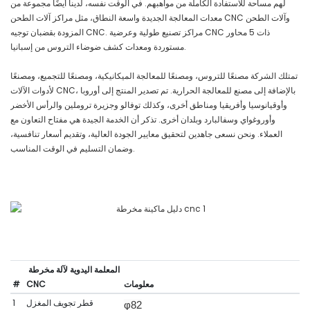
لهم مساحة للاستفادة الكاملة من مواهبهم. في الوقت نفسه، لدينا أيضًا مجموعة من
معدات المعالجة الجديدة واسعة النطاق، مثل مراكز آلات الطحن CNC وآلات الطحن
المزودة بقضبان توجيه CNC. مراكز تصنيع طولية وعرضية CNC ذات 5 محاور
مستوردة ومعدات كشف ضوضاء التروس من إسبانيا.
تمتلك الشركة مصنعًا للتروس، ومصنعًا للمعالجة الميكانيكية، ومصنعًا للتجميع، ومصنعًا
لأدوات الآلات CNC، بالإضافة إلى مصنع للمعالجة الحرارية. تم تصدير المنتج إلى أوروبا
وأوقيانوسيا وأفريقيا ومناطق أخرى، وكذلك توفالو وجزيرة تروملين والرأس الأخضر
وأوروغواي وسفالبارد وبلدان أخرى. تذكر أن الخدمة الجيدة هي مفتاح التعاون مع
العملاء. ونحن نسعى جاهدين لتحقيق معايير الجودة العالية، وتقديم أسعار تنافسية،
وضمان التسليم في الوقت المناسب.
المعلمة اليدوية لآلة مخرطة
معلومات
CNC
#
قطر تجويف المغزل
1
φ82