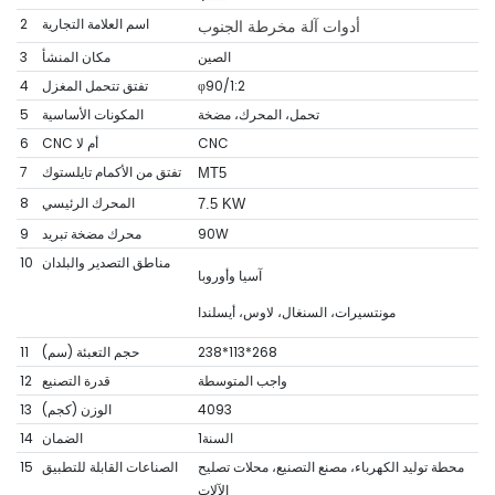
اسم العلامة التجارية
2
أدوات آلة مخرطة الجنوب
الصين
مكان المنشأ
3
φ90/1:2
تفتق تتحمل المغزل
4
تحمل، المحرك، مضخة
المكونات الأساسية
5
CNC
CNC أم لا
6
تفتق من الأكمام تايلستوك
7
MT5
المحرك الرئيسي
8
7.5 KW
90W
محرك مضخة تبريد
9
مناطق التصدير والبلدان
10
آسيا وأوروبا
مونتسيرات، السنغال، لاوس، أيسلندا
238*113*268
حجم التعبئة (سم)
11
واجب المتوسطة
قدرة التصنيع
12
4093
الوزن (كجم)
13
السنة1
الضمان
14
محطة توليد الكهرباء، مصنع التصنيع، محلات تصليح
الصناعات القابلة للتطبيق
15
الآلات