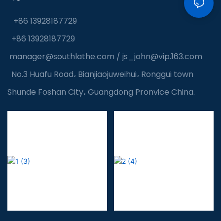
+86 13928187729
+86 13928187729
manager@southlathe.com
/
js_john@vip.163.com
No.3 Huafu Road، Bianjiaojuweihui، Ronggui town
Shunde Foshan City، Guangdong Pronvice China.