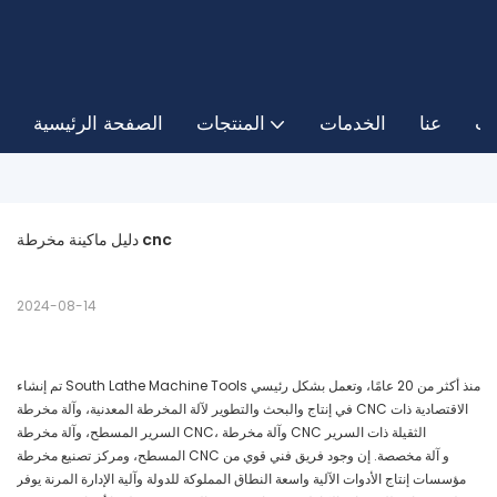
ات
عنا
الخدمات
المنتجات
الصفحة الرئيسية
دليل ماكينة مخرطة cnc
2024-08-14
تم إنشاء South Lathe Machine Tools منذ أكثر من 20 عامًا، وتعمل بشكل رئيسي
في إنتاج والبحث والتطوير لآلة المخرطة المعدنية، وآلة مخرطة CNC الاقتصادية ذات
السرير المسطح، وآلة مخرطة CNC، وآلة مخرطة CNC الثقيلة ذات السرير
المسطح، ومركز تصنيع مخرطة CNC و آلة مخصصة. إن وجود فريق فني قوي من
مؤسسات إنتاج الأدوات الآلية واسعة النطاق المملوكة للدولة وآلية الإدارة المرنة يوفر