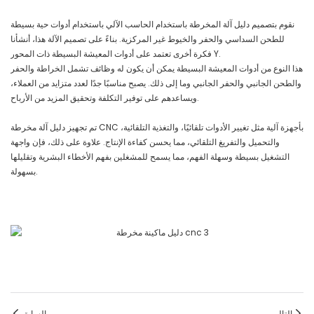
نقوم بتصميم دليل آلة المخرطة باستخدام الحاسب الآلي باستخدام أدوات حية بسيطة
للطحن السداسي والحفر والخيوط غير المركزية. بناءً على تصميم الآلة هذا، أنشأنا
فكرة أخرى تعتمد على أدوات المعيشة البسيطة ذات المحور Y.
هذا النوع من أدوات المعيشة البسيطة يمكن أن يكون له وظائف تشمل الخراطة والحفر
والطحن الجانبي والحفر الجانبي وما إلى ذلك. يصبح مناسبًا جدًا لعدد متزايد من العملاء،
ويساعدهم على توفير التكلفة وتحقيق المزيد من الأرباح.
تم تجهيز دليل آلة مخرطة CNC بأجهزة آلية مثل تغيير الأدوات تلقائيًا، والتغذية التلقائية،
والتحميل والتفريغ التلقائي، مما يحسن كفاءة الإنتاج. علاوة على ذلك، فإن واجهة
التشغيل بسيطة وسهلة الفهم، مما يسمح للمشغلين بفهم الأخطاء البشرية وتقليلها
بسهولة.
التالي
السابق