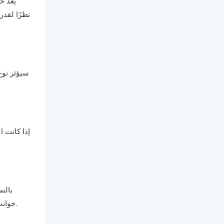
يعد حج
نظرًا لقدر
سيؤثر نوع 
بالنس
جوانب متعددة من الجزء دون إعادة ضبط موضعه. إذا كنت تقوم بتشغيل دفعات أو نماذج أولية أصغر، فقد يقدم مركز المعالجة العمودي أفضل قيمة.