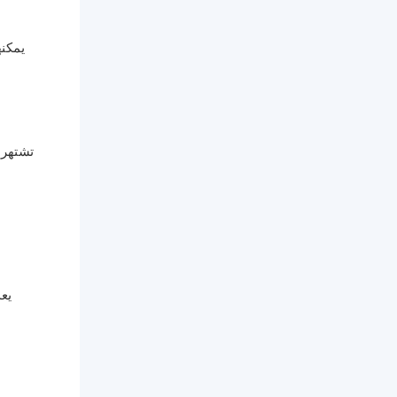
تشتهر 
يع