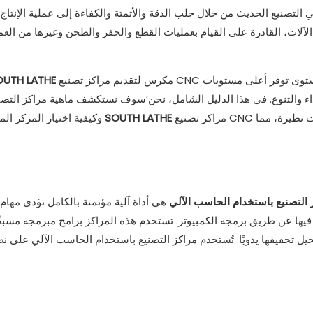
الآلات، القادرة على القيام بعمليات القطع والحفر والطحن وغيرها من ال
مكرس لتقديم مراكز تصنيع CNC عالية المستوى توفر أعلى مستويات
OUTH LATHE
داء والتنوع. في هذا الدليل الشامل، نحن’سوف نستكشف ماهية مراكز التصنيع
مراكز تصنيع CNC مع منتجات نظيرة، مما
SOUTH LATHE
وكيفية اختيار المركز المناسب لاحتياجاتك الخاصة. بالإضافة إلى ذلك، سوف نقوم بالمقارنة
 التصنيع باستخدام الحاسب الآلي
هي أداة آلية مؤتمتة بالكامل تؤدي مهام 
فيها عن طريق برمجة الكمبيوتر. تستخدم هذه المراكز برامج مبرمجة مسبقًا ل