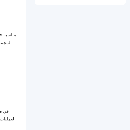
لمجموع
في
م