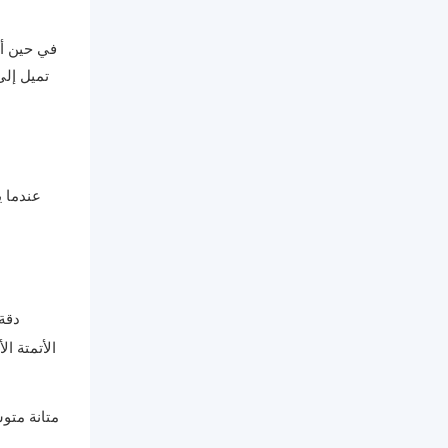
في حين أن
عندما ي
دقة 
الأتمتة ال
متانة متو