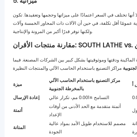
5. ميزانية
 أنها تختلف في السعر اعتمادًا على ميزاتها وحجمها وتعقيدها. تكون
تكلفة، في حين أن الآلات ذات المحاور الخمسة وآلات HMC تميل إلى أن تكون أكثر تكلفة
ولكنها توفر قدرًا أكبر من المرونة والإنتاجية.
فسين
الماكينة ودقتها وموثوقيتها بشكل كبير بين الشركات المصنعة. فيما
لجنوبية
مركز التصنيع باستخدام الحاسب الآلي
 أ
ميزة
بالمخرطة الجنوبية
التسامح ±0.001 مم، تكرار عالي
إعادة الإرسال
أتمتة متقدمة مع الحد الأدنى من أوقات
ول
أتمتة
الإعداد
نة
مصمم للاستخدام طويل الأمد بمواد عالية
المتانة
رة
الجودة