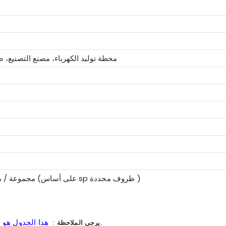
محطة توليد الكهرباء، مصنع التصنيع، ص
)
ظروف محددة
18 مجموعة / مجموعات شهر (على أساس sp
هذا الجدول هو للإشارة فقط، يرجى الرجوع إلينا للحصول على معلومات محددة.
يرجى الملاحظة
: