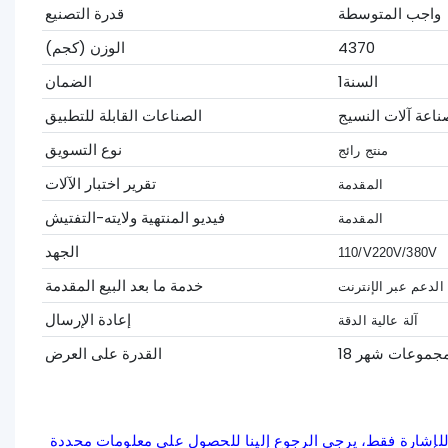
واجب المتوسطة
قدرة التصنيع
4370
الوزن (كجم)
السنة1
الضمان
ناعة آلات النسيج
الصناعات القابلة للتطبيق
نوع التسويق
منتج رائج
تقرير اختبار الآلات
المقدمة
فيديو المنتهية ولايته-التفتيش
المقدمة
الجهد
110/V220V/380V
خدمة ما بعد البيع المقدمة
الدعم عبر الإنترنت
إعادة الإرسال
آلة عالية الدقة
القدرة على العرض