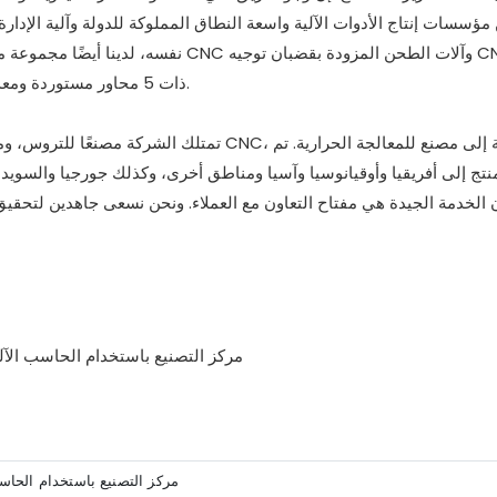
ؤسسات إنتاج الأدوات الآلية واسعة النطاق المملوكة للدولة وآلية الإدار
نفسه، لدينا أيضًا مجموعة من معدات المعا
تصنيع طولية وعرضية CNC ذات 5 محاور مستوردة ومعدات كشف ضوضاء التروس من إسبانيا.
تمتلك الشركة مصنعًا للتروس، ومصنعًا للمعالجة ال
نتج إلى أفريقيا وأوقيانوسيا وآسيا ومناطق أخرى، وكذلك جورجيا والسويد و
 الخدمة الجيدة هي مفتاح التعاون مع العملاء. ونحن نسعى جاهدين لتحقيق 
مركز التصنيع باستخدام الحاسب الآ