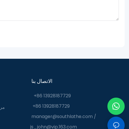
الاتصال بنا
+86 13928187729
+86 13928187729
مرك
manager@southlathe.com
/
js_john@vip.163.com