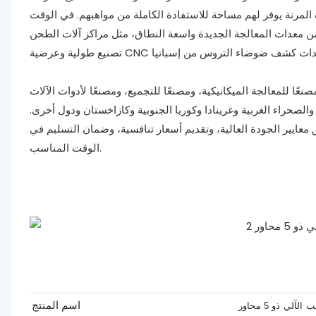
ة المرنة يوفر لهم مساحة للاستفادة الكاملة من مواهبهم. في الوقت
لجة الجديدة واسعة النطاق، مثل مراكز آلات الطحن CNC وآلات الطحن المزودة بقضبان توجيه CNC. مراكز
ميكانيكية، ومصنعًا للتجميع، ومصنعًا لأدوات الآلات CNC، بالإضافة إلى مصنع للمعالجة الحرارية. تم
الصحراء الغربية وغرينادا وكوريا الجنوبية وكازاخستان ودول أخرى.
معايير الجودة العالية، وتقديم أسعار تنافسية، وضمان التسليم في
الوقت المناسب.
اسم المنتج
لي ذو 5 محاور