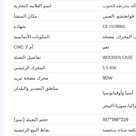
اسم العلامة التجارية
آلة مخرطة الجنوب
قوانغتشو، الصين
مكان المنشأ
شهادة
CE ISO9001
، المحرك، مضخة
المكونات الأساسية
نعم
CNC أم لا
تفاصيل التعبئة
WOODEN CASE
المحرك الرئيسي
5.5 KW
90W
محرك مضخة تبريد
مناطق التصدير والبلدان
آسيا وأوقيانوسيا
اليا،سوريا،النيجر
197*188*229
حجم التعبئة (سم)
نقاط البيع الرئيسية
كلفة صيانة منخفضة