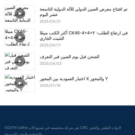
تم افتتاح معرض الصين الدولي للآلة الدولية التاسعة
عشر اليوم
2025
04
21
أكثر الكتب مبيعًا CK46-4+4+Y في ارتفاع الطلب-
التثبيت الجاري
2025
04
17
الشحن قبل يوم الصين قبر التعرف
2025
04
02
اختبار العمودية بين المحور X والمحور Y
2025
01
16
SOUTH Lathe هي شركة متخصصة في تصنيع آلات CNC لأدوات الطحن والحفر
والتقطيع والنحت المدمجة.