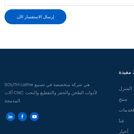
إرسال الاستفسار الآن
 مفيدة
SOUTH Lathe هي شركة متخصصة في تصنيع
المنزل
آلات CNC لأدوات الطحن والحفر والتقطيع والنحت
منتج
المدمجة.
لخدمات
عنا
أخبار