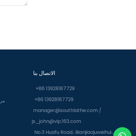
الاتصال بنا
+86 13928187729
+86 13928187729
مرك
manager@southlathe.com
/
js_john@vip.163.com
No.3 Huafu Road، Bianjiaojuweihui،