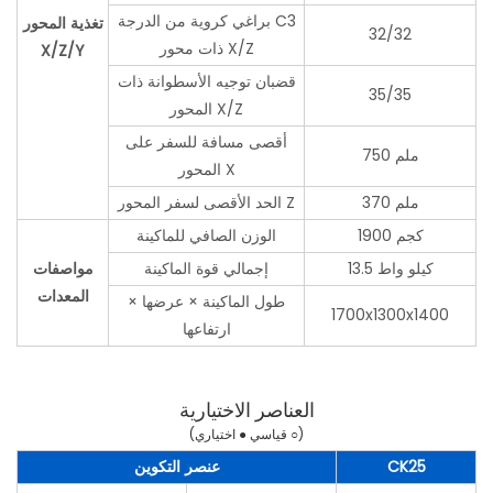
براغي كروية من الدرجة C3
تغذية المحور
32/32
ذات محور X/Z
X/Z/Y
قضبان توجيه الأسطوانة ذات
35/35
المحور X/Z
أقصى مسافة للسفر على
750 ملم
المحور X
370 ملم
الحد الأقصى لسفر المحور Z
1900 كجم
الوزن الصافي للماكينة
13.5 كيلو واط
إجمالي قوة الماكينة
مواصفات
المعدات
طول الماكينة × عرضها ×
1700x1300x1400
ارتفاعها
العناصر الاختيارية
(قياسي ● اختياري ○)
CK25
عنصر التكوين