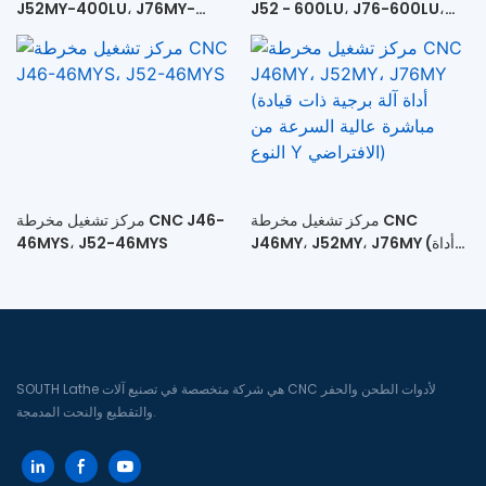
J52MY-400LU، J76MY-
J52 - 600LU، J76-600LU،
J76B-600LU
400LU، J46MY-400LU (أداة
آلة برجية عالية السرعة ذات قيادة
مباشرة + ذيل متحرك)
مركز تشغيل مخرطة CNC
مركز تشغيل مخرطة CNC J46-
J46MY، J52MY، J76MY (أداة
46MYS، J52-46MYS
آلة برجية ذات قيادة مباشرة عالية
السرعة من النوع Y الافتراضي)
SOUTH Lathe هي شركة متخصصة في تصنيع آلات CNC لأدوات الطحن والحفر
والتقطيع والنحت المدمجة.