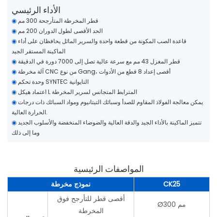
الأداء الرئيسي
قطر المخرطة المتأرجحة 300 مم
◉
الحد الأقصى لطول الدوران 200 مم
◉
قاعدة الصب المكونة من قطعة واحدة والسرير المائل يحافظان على أداء
◉
الماكينة المستقر الجيد
قطر المغزل 43 مم مع سرعة عالية تصل إلى 7000 دورة في الدقيقة
◉
آلة مخرطة CNC من نوع Gang، أقصى إعداد 8 قطع من الأدوات
◉
وحدة تحكم SYNTEC التايوانية
◉
اعتماد هيكل L المترابط المتجانس لسرير المخرطة
◉
يمكن معالجة الفولاذ المقاوم للصدأ وسبائك التيتانيوم ومواد السبائك ذات درجات
◉
الحرارة العالية.
تتميز الماكينة بالأداء الجيد والدقة العالية والضوضاء المنخفضة والأسلوب الجديد
◉
وما إلى ذلك
المواصفات الرئيسية
CK25
نموذج مخرطة
أقصى قطر للتأرجح فوق
Ø300 مم
المخرطة